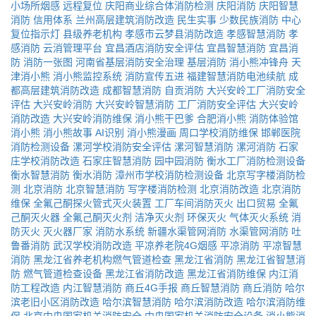
小场所烟感
远程复位
庆阳商业综合体消防检测
庆阳消防
庆阳智慧
消防
信用体系
兰州高层建筑消防改造
民生实事
少数民族消防
中心
复位指示灯
县级养老机构
孝感市云梦县消防改造
孝感智慧消防
孝
感消防
云消管理平台
宜昌酒店消防安全评估
宜昌智慧消防
宜昌消
防
消防一张图
河南省基层消防安全治理
基层消防
消小熊冲锋舟
天
津消小熊
消小熊监控系统
消防宣传五进
福建智慧消防电池续航
成
都高层建筑消防改造
成都智慧消防
自贡消防
大兴安岭工厂消防安全
评估
大兴安岭消防
大兴安岭智慧消防
工厂消防安全评估
大兴安岭
消防改造
大兴安岭消防维保
消小熊干巴爹
合肥消小熊
消防体验馆
消小熊
消小熊故事
AI识别
消小熊漫画
周口学校消防维保
邯郸医院
消防检测设备
漯河学校消防安全评估
漯河智慧消防
漯河消防
石家
庄学校消防改造
石家庄智慧消防
园中园消防
衡水工厂消防检测设备
衡水智慧消防
衡水消防
漳州市学校消防检测设备
北京写字楼消防检
测
北京消防
北京智慧消防
写字楼消防检测
北京消防改造
北京消防
维保
全氟己酮探火管式灭火装置
工厂车间消防灭火
出口贸易
全氟
己酮灭火器
全氟己酮灭火剂
洁净灭火剂
环保灭火
气体灭火系统
消
防灭火
灭火器厂家
消防水系统
新疆水渠管网消防
水渠管网消防
吐
鲁番消防
武汉学校消防改造
平凉养老院4G烟感
平凉消防
平凉智慧
消防
黑龙江省养老机构燃气管道检查
黑龙江省消防
黑龙江省智慧消
防
燃气管道检查设备
黑龙江省消防改造
黑龙江省消防维保
内江消
防工程改造
内江智慧消防
商丘4G手报
商丘智慧消防
商丘消防
哈尔
滨老旧小区消防改造
哈尔滨智慧消防
哈尔滨消防改造
哈尔滨消防维