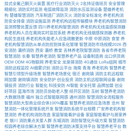
挂式全氟己酮灭火装置
医疗行业消防灭火
2名持证值班员
安全管理
精细化
消防实时监测
电弧故障监测
消防水压监测设备
楚雄养老机
构
楚雄智慧消防
汽车制造厂消防灭火
消防安全标准化
养老机构消
防安全排查
消防设施监测
养老机构远程传输模块
养老机构智慧消防
监测预警处置反馈
四川养老机构智慧消防
养老机构无线温感探测器
养老机构人员在离岗实时监控系统
养老机构无线烟感探测器
养老机
构民生底线
养老机构失能老人应急疏散更新
中原
中原消防
食堂
养
老机构智慧消防从单点防控到体系化管理
智慧消防市场规模2026
西
安消防
灞桥消防
西安
灞桥
教堂
吉林养老院智慧消防
各省市养老院
智慧消防
长春
智慧养老消防
智慧养老产品
设备制造商
出口供货商
OEM
ODM
4G物联网
养老安全
龙泉驿消防
4G通信
LoRa组网
城市
消防远程监控
AI烟雾识别
消防云平台
海南
青海
养老机构
智慧养老
智慧引领型升级场景
智慧养老场景化
宿迁
谢岗镇
消防主机远程联
网加盟
谢岗镇消防
安全防护
创业投资
消防主机远程联网设备
谢岗
镇投资
消防行业
智能化
科技安防
AI智能
安全托管
品牌加盟
创业
好项目
蓝海市场
消防员协助老人整
经开区消防
玉树
智慧养老消防
大数据场景
福州
独立式智能联网感
通州消防
智慧消防全流程服务
智慧消防大型商业综合体100%覆盖
智慧养老消防应急场景
沧州
智
慧消防一体化管理系统开发
智慧消防系统平台规模
广安养老机构智
慧消防
养老机构消防改造
家庭智能看护设备
家庭智能看护与居家养
老
银川
消防重点关爱人群
东城消防
消防智慧化升级方案
智慧消防
校园养老综合解决方案
智慧养老消防决策支持平台
智慧养老平台
数