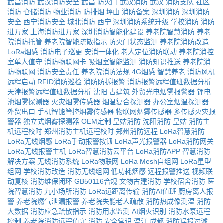
武昌消防
武汉消防安全
武昌
防火门
武汉消防
武汉
消防支队
社区
消防
仓储消防
物业消防
防排烟
坪山
消防备案
深圳消防
深圳消防
安全
西宁消防安全
城北消防
西宁
深圳消防系统升级
学校消防
消防
进万家
上海消防进万家
深圳消防智能化建设
养老院智慧消防
养老
院消防托管
养老院智能疏散指示
防火门状态监测
养老院消防改造
LoRa烟感
消防电子巡更
安消一体化
老人定位消防联动
养老院消控
室单人值守
消防物联网卡
吸烟室智能监测
消防知识推送
养老院消
防物联网
消防安全责任
养老院消防法规
4G烟感
智慧养老
消防风机
远程启动
RFID消防巡检
消防防拆报警
消防报警远程值班数据分析
天津报警远程值班数据分析
沈阳
古建筑
外贸光电烟雾报警器
锂电
池烟雾探测器
火灾烟雾传感器
烟温复合探测器
办公室烟温探测器
外贸出口
手机智能管控烟雾传感器
物联网烟雾传感器
多传感火灾报
警器
独立式烟雾探测器
OEM定制
皇姑消防
沈阳消防
皇姑
消防主
机远程校时
郑州消防主机远程校时
郑州消防远程
LoRa智慧消防
LoRa无线烟感
LoRa手动报警按钮
LoRa声光报警器
LoRa消防网关
LoRa无线报警主机
LoRa智慧消防云平台
LoRa消防APP
智慧消防
解决方案
无线消防系统
LoRa物联网
LoRa Mesh自组网
LoRa星型
组网
学校消防改造
消防无线组网
低功耗烟感
远程报警推送
视频联
动复核
消防维保闭环
GB50116合规
文物古建消防
学校宿舍消防
医
院智慧消防
九小场所消防
LoRa远距离传输
消防AI值班
厨房离人报
警
养老院燃气泄漏报警
养老院失能老人疏散
消防热成像测温
消防
大数据
消防应急疏散指示
消防用水监测
AI烟火识别
消防水泵远程
控制
养老院消防远程值守
消防
安全常识
温江
成都
消防误报过滤