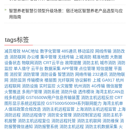
智慧养老智慧引领型升级场景：宿迁地区智慧养老产品选型与应
用指南
tags标签
减员增效
MAC地址
数字化管理
485通讯
移动监控
网线传输
消防改
造
消防联网
办公楼
集中管理
无线传输
上城消防
精准地图
大数据
设备状态
物联网消防
CRT云平台
故障提醒
消防主机
城市消防
消防
监控
单人值守
云平台
数据采集
APP管理
点位管理
短信提醒
平面
图
消控室
消防管理
消防设备
智慧消防
网络传输
232通讯
消防物联
网
消防监测
传输模块
楼层图
光纤联网
协议解析
上城
GA917
杭州
远程联网
消防设施
实时监控
火灾报警
杭州消防
4G传输
微信报警
火警推送
多用户管理
消防系统
消防升级
透传模块
海湾主机CAN总
线多机组网
GST6500W用户信息传输装置
消防主机远程反控
CRT
图形显示系统远程监控
GST5000/5000H系列联网能力
海湾主机单
人值班政策合规改造
消防主机远程监管
上海消防主机远程监管
上海
消防远程
消防远程值守
消防安全管理
消防控制室远程
消防主机手
机报警
消防主机远程复位
消防远程托管
消防主机联网
消防维保
消
防报警微信通知
消防报警系统
消防主机远程
消防主机数据采集
火