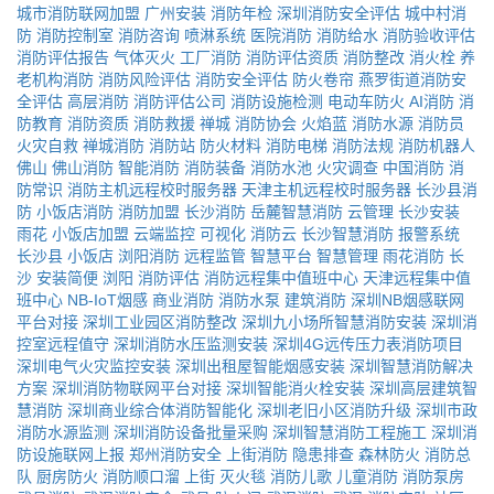
城市消防联网加盟
广州安装
消防年检
深圳消防安全评估
城中村消
防
消防控制室
消防咨询
喷淋系统
医院消防
消防给水
消防验收评估
消防评估报告
气体灭火
工厂消防
消防评估资质
消防整改
消火栓
养
老机构消防
消防风险评估
消防安全评估
防火卷帘
燕罗街道消防安
全评估
高层消防
消防评估公司
消防设施检测
电动车防火
AI消防
消
防教育
消防资质
消防救援
禅城
消防协会
火焰蓝
消防水源
消防员
火灾自救
禅城消防
消防站
防火材料
消防电梯
消防法规
消防机器人
佛山
佛山消防
智能消防
消防装备
消防水池
火灾调查
中国消防
消
防常识
消防主机远程校时服务器
天津主机远程校时服务器
长沙县消
防
小饭店消防
消防加盟
长沙消防
岳麓智慧消防
云管理
长沙安装
雨花
小饭店加盟
云端监控
可视化
消防云
长沙智慧消防
报警系统
长沙县
小饭店
浏阳消防
远程监管
智慧平台
智慧管理
雨花消防
长
沙
安装简便
浏阳
消防评估
消防远程集中值班中心
天津远程集中值
班中心
NB-IoT烟感
商业消防
消防水泵
建筑消防
深圳NB烟感联网
平台对接
深圳工业园区消防整改
深圳九小场所智慧消防安装
深圳消
控室远程值守
深圳消防水压监测安装
深圳4G远传压力表消防项目
深圳电气火灾监控安装
深圳出租屋智能烟感安装
深圳智慧消防解决
方案
深圳消防物联网平台对接
深圳智能消火栓安装
深圳高层建筑智
慧消防
深圳商业综合体消防智能化
深圳老旧小区消防升级
深圳市政
消防水源监测
深圳消防设备批量采购
深圳智慧消防工程施工
深圳消
防设施联网上报
郑州消防安全
上街消防
隐患排查
森林防火
消防总
队
厨房防火
消防顺口溜
上街
灭火毯
消防儿歌
儿童消防
消防泵房