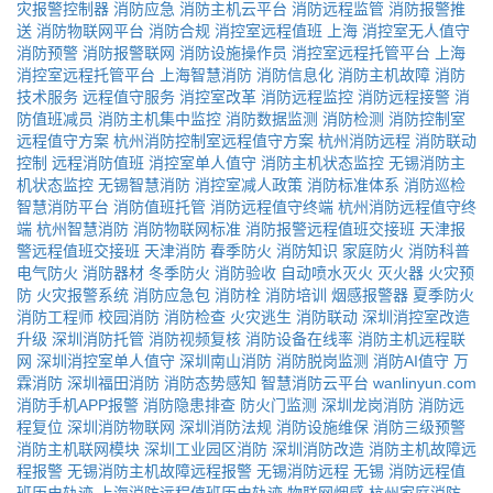
灾报警控制器
消防应急
消防主机云平台
消防远程监管
消防报警推
送
消防物联网平台
消防合规
消控室远程值班
上海
消控室无人值守
消防预警
消防报警联网
消防设施操作员
消控室远程托管平台
上海
消控室远程托管平台
上海智慧消防
消防信息化
消防主机故障
消防
技术服务
远程值守服务
消控室改革
消防远程监控
消防远程接警
消
防值班减员
消防主机集中监控
消防数据监测
消防检测
消防控制室
远程值守方案
杭州消防控制室远程值守方案
杭州消防远程
消防联动
控制
远程消防值班
消控室单人值守
消防主机状态监控
无锡消防主
机状态监控
无锡智慧消防
消控室减人政策
消防标准体系
消防巡检
智慧消防平台
消防值班托管
消防远程值守终端
杭州消防远程值守终
端
杭州智慧消防
消防物联网标准
消防报警远程值班交接班
天津报
警远程值班交接班
天津消防
春季防火
消防知识
家庭防火
消防科普
电气防火
消防器材
冬季防火
消防验收
自动喷水灭火
灭火器
火灾预
防
火灾报警系统
消防应急包
消防栓
消防培训
烟感报警器
夏季防火
消防工程师
校园消防
消防检查
火灾逃生
消防联动
深圳消控室改造
升级
深圳消防托管
消防视频复核
消防设备在线率
消防主机远程联
网
深圳消控室单人值守
深圳南山消防
消防脱岗监测
消防AI值守
万
霖消防
深圳福田消防
消防态势感知
智慧消防云平台
wanlinyun.com
消防手机APP报警
消防隐患排查
防火门监测
深圳龙岗消防
消防远
程复位
深圳消防物联网
深圳消防法规
消防设施维保
消防三级预警
消防主机联网模块
深圳工业园区消防
深圳消防改造
消防主机故障远
程报警
无锡消防主机故障远程报警
无锡消防远程
无锡
消防远程值