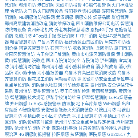
慧消防
鄂州消防
港口消防
无线消防报警
4G燃气报警
防火门标准管
理
合肥防火门
防火门提醒设备
濮阳养老院4G烟感
濮阳智慧消防
濮
阳消防
NB烟感消防物联网
武汉烟感
烟感安装
烟感品牌
群组管理
郑州高层建筑消防改造
消防维保改造
四川消防维保公司电话
智慧消
防终端设备
贵州养老机构
养老机构智慧消防
恩施4G手报
恩施智慧
消防
恩施消防
4G无线手报
数智消防
厂中厂消防
哈密4G燃气报警
器
哈密智慧消防
乌鲁木齐消防
福建清源山景区消防
阿克苏消防检
测价格
阿克苏智慧消防
石河子消防
农牧区消防
兵团消防
厦门市工
业园区智慧消防
古田会议旧址消防
黄山市屯溪区消防维保
黄山消防
黄山智慧消防
皖政通
四川寺院消防安全
寺院消防
泸州消防
宜宾消
防
消小熊消防讲座
郑州消小熊
消小熊科普教育
消小熊教育
消小熊
品牌
消小熊卡通
消小熊报警器
乌鲁木齐高层建筑消防改造
乌鲁木
齐智慧消防
棉花加工消防
阿勒泰消防
湖北省消防安全重点单位申报
重点单位消防
消防给水物联网
消防检测报告
泰州消防安全评估软件
采购
泰州消防
泰州智慧消防
罗田县消防检测
黄冈智慧消防
黄冈消
防
智慧消防技术规范
伊犁学校消防维保
伊犁智慧消防
LoRa烟感品
牌
郑州烟感
LoRa烟感报警器
防误报
地下车库烟感
WiFi烟感
出租
房烟感
AI智能烟感
安徽省新能源火灾消防装备
马鞍山消防
马鞍山
智慧消防
平顶山老旧小区消防改造
平顶山智慧消防
平顶山消防
小
区消防
消防设施实时监测
沧州消防安全重点单位界定标准
沧州智慧
消防
沧州消防
消防产业
保温材料整治
甘肃省消防审验违法违规专
项治理
4G烟感防拆报警
拉萨烟感
拉萨消防
医院烟感
GB20517
九