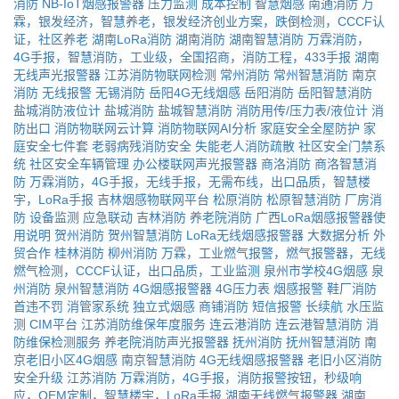
消防
NB-IoT烟感报警器
压力监测
成本控制
智慧烟感
南通消防
万
霖，银发经济，智慧养老，银发经济创业方案，跌倒检测，CCCF认
证，社区养老
湖南LoRa消防
湖南消防
湖南智慧消防
万霖消防，
4G手报，智慧消防，工业级，全国招商，消防工程，433手报
湖南
无线声光报警器
江苏消防物联网检测
常州消防
常州智慧消防
南京
消防
无线报警
无锡消防
岳阳4G无线烟感
岳阳消防
岳阳智慧消防
盐城消防液位计
盐城消防
盐城智慧消防
消防用传/压力表/液位计
消
防出口
消防物联网云计算
消防物联网AI分析
家庭安全全屋防护
家
庭安全七件套
老弱病残消防安全
失能老人消防疏散
社区安全门禁系
统
社区安全车辆管理
办公楼联网声光报警器
商洛消防
商洛智慧消
防
万霖消防，4G手报，无线手报，无需布线，出口品质，智慧楼
宇，LoRa手报
吉林烟感物联网平台
松原消防
松原智慧消防
厂房消
防
设备监测
应急联动
吉林消防
养老院消防
广西LoRa烟感报警器使
用说明
贺州消防
贺州智慧消防
LoRa无线烟感报警器
大数据分析
外
贸合作
桂林消防
柳州消防
万霖，工业燃气报警，燃气报警器，无线
燃气检测，CCCF认证，出口品质，工业监测
泉州市学校4G烟感
泉
州消防
泉州智慧消防
4G烟感报警器
4G压力表
烟感报警
鞋厂消防
首违不罚
消管家系统
独立式烟感
商铺消防
短信报警
长续航
水压监
测
CIM平台
江苏消防维保年度服务
连云港消防
连云港智慧消防
消
防维保检测服务
养老院消防声光报警器
抚州消防
抚州智慧消防
南
京老旧小区4G烟感
南京智慧消防
4G无线烟感报警器
老旧小区消防
安全升级
江苏消防
万霖消防，4G手报，消防报警按钮，秒级响
应，OEM定制，智慧楼宇，LoRa手报
湖南无线燃气报警器
湖南