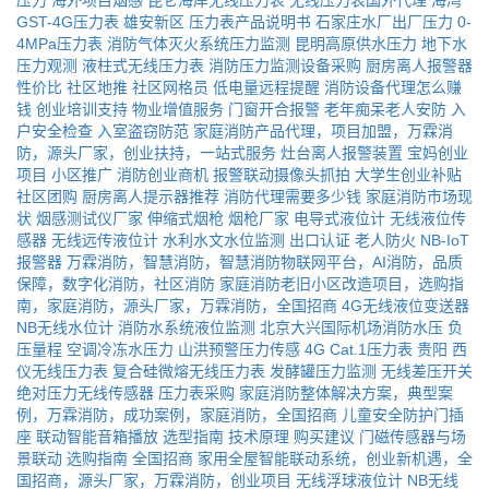
压力
海外项目烟感
昆仑海岸无线压力表
无线压力表国外代理
海湾
GST-4G压力表
雄安新区
压力表产品说明书
石家庄水厂出厂压力
0-
4MPa压力表
消防气体灭火系统压力监测
昆明高原供水压力
地下水
压力观测
液柱式无线压力表
消防压力监测设备采购
厨房离人报警器
性价比
社区地推
社区网格员
低电量远程提醒
消防设备代理怎么赚
钱
创业培训支持
物业增值服务
门窗开合报警
老年痴呆老人安防
入
户安全检查
入室盗窃防范
家庭消防产品代理，项目加盟，万霖消
防，源头厂家，创业扶持，一站式服务
灶台离人报警装置
宝妈创业
项目
小区推广
消防创业商机
报警联动摄像头抓拍
大学生创业补贴
社区团购
厨房离人提示器推荐
消防代理需要多少钱
家庭消防市场现
状
烟感测试仪厂家
伸缩式烟枪
烟枪厂家
电导式液位计
无线液位传
感器
无线远传液位计
水利水文水位监测
出口认证
老人防火
NB-IoT
报警器
万霖消防，智慧消防，智慧消防物联网平台，AI消防，品质
保障，数字化消防，社区消防
家庭消防老旧小区改造项目，选购指
南，家庭消防，源头厂家，万霖消防，全国招商
4G无线液位变送器
NB无线水位计
消防水系统液位监测
北京大兴国际机场消防水压
负
压量程
空调冷冻水压力
山洪预警压力传感
4G Cat.1压力表
贵阳
西
仪无线压力表
复合硅微熔无线压力表
发酵罐压力监测
无线差压开关
绝对压力无线传感器
压力表采购
家庭消防整体解决方案，典型案
例，万霖消防，成功案例，家庭消防，全国招商
儿童安全防护门插
座
联动智能音箱播放
选型指南
技术原理
购买建议
门磁传感器与场
景联动
选购指南
全国招商
家用全屋智能联动系统，创业新机遇，全
国招商，源头厂家，万霖消防，创业项目
无线浮球液位计
NB无线