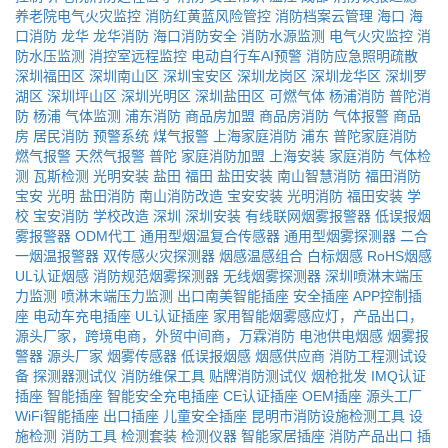
养老院电气火灾监控
消防红黄蓝风险管控
消防档案云管理
海口
海
口消防
龙华
龙华消防
海口消防安全
消防水源监测
电气火灾监控
消
防水压监测
消控室远程监控
电动自行车AI预警
消防应急照明疏散
深圳福田区
深圳南山区
深圳宝安区
深圳龙岗区
深圳龙华区
深圳罗
湖区
深圳坪山区
深圳光明区
深圳盐田区
可燃气体
杨浦消防
普陀消
防
杨浦
气体监测
浦东消防
商品房加盟
商品房消防
气体报警
商品
房
居民消防
预警系统
煤气报警
上海家庭消防
浦东
普陀家庭消防
燃气报警
天然气报警
普陀
家庭消防加盟
上海安装
家庭消防
气体检
测
瓦斯检测
光明安装
盐田
福田
盐田安装
南山智慧消防
福田消防
宝安
光明
盐田消防
南山消防改造
宝安安装
光明消防
福田安装
学
校
宝安消防
学校改造
深圳
深圳安装
有线联网烟雾报警器
低误报烟
雾报警器
ODM代工
通用型烟温复合传感器
通用型烟雾探测器
二合
一烟温报警器
双传感火灾探测器
烟感温感组合
白标烟感
RoHS烟感
UL认证烟感
消防规范烟雾探测器
无线烟雾探测器
深圳喷淋末端压
力监测
喷淋末端压力监测
出口南美智能插座
安全插座
APP控制插
座
电动车充电插座
UL认证插座
家用智能烟雾感应灯，产品出口，
源头厂家，跨境电商，外贸中间商，万霖消防
电池供电烟感
烟雾报
警器
源头厂家
烟雾传感器
低误报烟感
烟感供应商
消防工程测试设
备
探测器测试仪
消防维保工具
贴牌消防测试仪
烟枪批发
IMQ认证
插座
智能插座
智能安全充电插座
CE认证插座
OEM插座
源头工厂
WiFi智能插座
出口插座
儿童安全插座
昆明市消防设施检测工具
设
施检测
消防工具
检测套装
检测仪器
智能家居插座
消防产品出口
插