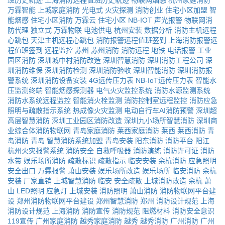
班历史轨迹
上海消防远程值班历史轨迹
物联网烟感
杭州家庭消防
万霖智能
上城家庭消防
光电式
火灾探测
消防创业
住宅小区加盟
智
能烟感
住宅小区消防
万霖云
住宅小区
NB-IOT
声光报警
物联网消
防代理
独立式
万霖物联
电池供电
杭州安装
数据分析
消防主机远程
心跳包
天津主机远程心跳包
消防报警远程值班签到
上海消防报警远
程值班签到
远程监控
苏州
苏州消防
消防远程
地铁
电话报警
工业
园区消防
深圳城中村消防改造
深圳智慧消防
深圳消防工程公司
深
圳消防维保
深圳消防检测
深圳消防验收
深圳智能消防
深圳消防报
警系统
深圳消防设备安装
4G远传压力表
NB-IoT远传压力表
智能水
压监测终端
智能烟感探测器
电气火灾监控系统
消防水源监测系统
消防水系统远程监控
智能消火栓监测
消防控制室远程监控
消防应急
照明与疏散指示系统
热成像火灾监测
电动自行车AI消防预警
深圳超
高层智慧消防
深圳工业园区消防改造
深圳九小场所智慧消防
深圳商
业综合体消防物联网
青岛家庭消防
莱西家庭消防
莱西
莱西消防
青
岛消防
青岛
智慧消防系统加盟
青岛安装
阳东消防
消防平台
阳江
杭州火灾报警系统
消防安全
自救呼吸器
消防演练
消防许可证
消防
水带
娱乐场所消防
疏散标识
疏散指示
临安安装
余杭消防
应急照明
安全出口
万霖报警
萧山安装
娱乐场所改造
娱乐场所
临安消防
余杭
安装
厂家直销
上城智慧消防
临安
安全疏散
上城消防改造
余杭
萧
山
LED照明
应急灯
上城安装
消防照明
萧山消防
消防物联网平台建
设
郑州消防物联网平台建设
郑州智慧消防
郑州
消防设计规范
上海
消防设计规范
上海消防
消防宣传
消防规范
阻燃材料
消防安全意识
119宣传
广州家庭消防
越秀家庭消防
越秀
越秀消防
广州消防
广州