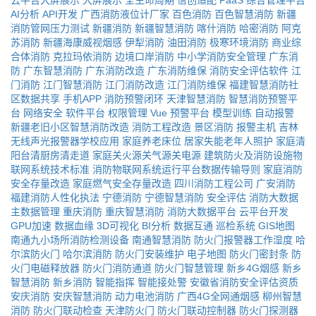
云平台大屏展示
大屏展示
全生命周期
信创适配
PaaS
综合管理平台
AI分析
API开发
广西消防液位计厂家
百色消防
百色智慧消防
新疆
消防管网压力测试
新疆消防
新疆智慧消防
喀什消防
哈密消防
阿克
苏消防
新疆海康威视烟感
伊犁消防
油田消防
极寒环境消防
商业综
合体消防
克拉玛依消防
边境口岸消防
中小学消防安全管理
广东消
防
广东智慧消防
广东消防改造
广东消防维保
消防安全评估软件
江
门消防
江门智慧消防
江门消防改造
江门消防维保
福建智慧消防社
区数据共享
手机APP
消防预警闭环
天津智慧消防
智慧消防预警平
台
网络安全
软件平台
权限管理
Vue
预警平台
模型训练
自动报警
新疆老旧小区智慧消防改造
消防工程改造
景区消防
报警主机
吉林
无线声光报警器学校应用
家庭养老床位
居家失能老年人照护
家庭清
阳台清厨房清走道
家庭关火源关气源关电源
建筑防火及消防设施物
联网系统技术标准
消防物联网系统运行平台数据传输导则
家庭消防
安全存量改造
家庭燃气安全存量改造
四川消防工程公司
广安消防
福建消防人性化执法
宁德消防
宁德智慧消防
安全评估
消防大数据
主数据管理
重庆消防
重庆智慧消防
消防大数据平台
云平台开发
GPU加速
数据血缘
3D可视化
BI分析
数据互通
巡检系统
GIS地图
南通九小场所消防检测设备
南通智慧消防
防火门报警器工作湿度
哈
尔滨防火门
哈尔滨消防
防火门安装维护
电子地图
防火门密封条
防
火门电磁释放器
防火门消防通道
防火门智慧管理
新乡4G烟感
新乡
智慧消防
新乡消防
智能指挥
智能接处警
安徽省消防安全评估资质
安庆消防
安庆智慧消防
动力电池消防
广西4G全网通烟感
柳州智慧
消防
防火门联动检查
天津防火门
防火门联动控制器
防火门探测器