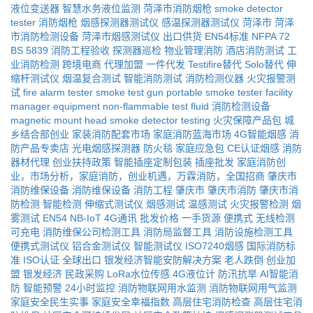
液位变送器
智慧水务液位监测
菏泽市消防烟枪
smoke detector
tester
消防烟枪
烟感探测器测试仪
感温探测器测试仪
菏泽市
菏泽
市消防检测设备
菏泽市烟感测试仪
出口供货
EN54标准
NFPA 72
BS 5839
消防工程验收
探测器巡检
物业管理消防
酒店消防测试
工
业消防检测
跨境电商
代理加盟
一件代发
Testifire替代
Solo替代
伸
缩杆测试仪
烟温复合测试
智能消防测试
消防检测仪器
火灾报警测
试
fire alarm tester
smoke test gun
portable smoke tester
facility
manager equipment
non-flammable test fluid
消防检测设备
magnetic mount head
smoke detector testing
火灾保障产品包
城
乡结合部创业
家装消防配套市场
家庭消防蓝海市场
4G智能烟感
消
防产品专卖店
光电烟感探测器
防火毯
家庭应急包
CE认证烟感
消防
器材代理
创业扶持政策
智能插座定制包装
插座批发
家庭消防创
业，市场分析，家庭消防，创业机遇，万霖消防，全国招商
肇庆市
消防维保设备
消防维保设备
消防工程
肇庆市
肇庆市消防
肇庆市消
防检测
智能检测
伸缩式测试仪
烟感测试
温感测试
火灾报警检测
烟
雾测试
EN54
NB-IoT
4G通讯
批发价格
一手货源
便携式
无线检测
可充电
消防维保公司检测工具
消防局监督工具
消防设施检测工具
便携式测试仪
铝合金测试仪
智能测试仪
ISO7240烟感
国际消防标
准
ISO认证
全球出口
银发经济智能安防解决方案
老人跌倒
创业加
盟
银发经济
民政采购
LoRa水位传感
4G液位计
防汛抗旱
AI智能消
防
智能预警
24小时监控
消防物联网用水监测
消防物联网用气监测
家庭安全民生实事
家庭安全幸福指数
高层住宅消防检查
高层住宅消