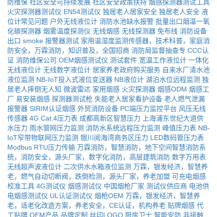
防维保
社区安全可持续发展
社区安全政策扶持
烟感探测器测试工具
火灾探测器测试仪
EN54测试仪
独居老人居家安全
独居老人安全
液
位计常见问题
户外无线液位计
消防水池缺水报警
批量出口烟温一氧
化碳探测器
烟雾温度探测仪
无线烟感
无线探测器
免布线
消防设备
出口
smoke
报警器测试
家用温湿度监测传感器，技术科普，家庭消
防安全，万霖消防，知识普及，全国招商
消防局监督抽查专
CCC认
证
消防维保公司
OEM烟感测试仪
测试套件
宽温工作液位计
一体化
无线液位计
无线数字液位计
居家养老政府购买服务
自来水厂清水池
液位监测
NB-IoT投入式液位变送器
NB液位计
湖泊水位远程监测
独
居老人摔倒无人知
微波雷达
家用烟感
火灾探测器
烟感ODM
烟感工
厂
易安装烟感
探测器测试枪
失能老人居家看护设备
老人燃气泄漏
报警器
SIRIM认证烟感
外贸消防设备
PC端压力监控平台
风压无线
传感器
4G Cat.4压力表
成都高新区智慧压力
上海浦东世纪大道供
水压力
雨水管网压力监测
消防水系统远程压力监测
峰值压力表
NB-
IoT窄带物联网压力监测
银川阅海湾商务区压力
LED数码管压力表
Modbus RTU压力传输
万霖消防，智慧消防，地下空间智慧消防系
统，消防安全，源头厂家，数字化消防，高层建筑消防
数字万用表
无线超声波液位计
二次供水水箱液位监测
万霖，银发经济，智慧养
老，燃气自动切断阀，跌倒检测，源头厂家，养老加盟
可充电烟感
校准工具
4G测试仪
烟感测试仪
中国烟枪厂家
测试仪供应商
电池供
电烟感测试仪
UL认证测试仪
烟枪OEM
万霖，银发经济，智慧养
老，适老化改造方案，养老安全，CE认证，机构养老
贴牌烟感
代
工贴牌
OEM产品
品牌定制
丝印LOGO
厨房卫士
智能安防
非接触