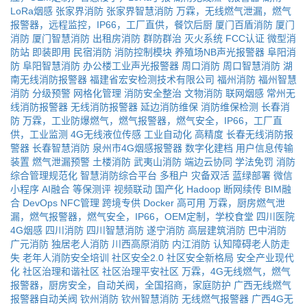
LoRa烟感
张家界消防
张家界智慧消防
万霖，无线燃气泄漏，燃气
报警器，远程监控，IP66，工厂直供，餐饮后厨
厦门百盾消防
厦门
消防
厦门智慧消防
出租房消防
群防群治
灭火系统
FCC认证
微型消
防站
即装即用
民宿消防
消防控制模块
养殖场NB声光报警器
阜阳消
防
阜阳智慧消防
办公楼工业声光报警器
周口消防
周口智慧消防
湖
南无线消防报警器
福建省宏安检测技术有限公司
福州消防
福州智慧
消防
分级预警
网格化管理
消防安全整治
文物消防
联网烟感
常州无
线消防报警器
无线消防报警器
延边消防维保
消防维保检测
长春消
防
万霖，工业防爆燃气，燃气报警器，燃气安全，IP66，工厂直
供，工业监测
4G无线液位传感
工业自动化
高精度
长春无线消防报
警器
长春智慧消防
泉州市4G烟感报警器
数字化建档
用户信息传输
装置
燃气泄漏预警
土楼消防
武夷山消防
端边云协同
学法免罚
消防
综合管理规范化
智慧消防综合平台
多租户
灾备双活
蓝绿部署
微信
小程序
AI融合
等保测评
视频联动
国产化
Hadoop
断网续传
BIM融
合
DevOps
NFC管理
跨境专供
Docker
高可用
万霖，厨房燃气泄
漏，燃气报警器，燃气安全，IP66，OEM定制，学校食堂
四川医院
4G烟感
四川消防
四川智慧消防
遂宁消防
高层建筑消防
巴中消防
广元消防
独居老人消防
川西高原消防
内江消防
认知障碍老人防走
失
老年人消防安全培训
社区安全2.0
社区安全新格局
安全产业现代
化
社区治理和谐社区
社区治理平安社区
万霖，4G无线燃气，燃气
报警器，厨房安全，自动关阀，全国招商，家庭防护
广西无线燃气
报警器自动关阀
钦州消防
钦州智慧消防
无线燃气报警器
广西4G无