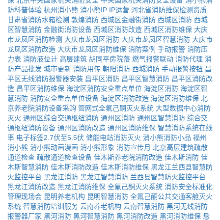
保
北京中央国家机关消防安全
中央国家机关消防安全设备
消小熊消
防科普体验
杭州消小熊
消小熊IP
IP运营
河北省消防维保检测资质
甘肃省消防水箱检测
敦煌消防
西城区金融街消防
西城区消防
西城
区智慧消防
金融街消防设备
西城区消防改造
西城区消防维保
大庆
市龙凤区消防检测
大庆市龙凤区消防
大庆市龙凤区智慧消防
大庆市
龙凤区消防改造
大庆市龙凤区消防维保
消防案例
手动报警
消防压
力表
消防液位计
高层建筑
胡同平房院落
燃气报警联动
消防代理
消
防产品批发
城市更新
消防用传
朝阳消防
西城消防
手动报警按钮
昌
平区无线消防报警器安装
昌平区消防
昌平区智慧消防
昌平区消防改
造
昌平区消防维保
海淀区消防安全重点单位
海淀区消防
海淀区智
慧消防
消防安全重点单位设备
海淀区消防改造
海淀区消防维保
北
京养老院消防设备采购
管网式全氟己酮灭火系统
大型数据中心消防
灭火
通州区综合交通枢纽消防
通州区消防
通州区智慧消防
综合交
通枢纽消防设备
通州区消防改造
通州区消防维保
智慧消防系统在线
率
电子标签2.7伏至5.5伏
储能电站消防灭火
消小熊消防小品
福州
消小熊
消小熊动画漫画
消小熊形象
消防宣传月
北京高层建筑疏散
通道检查
疏散通道检查设备
佳木斯养老院消防改造
佳木斯消防
佳
木斯智慧消防
佳木斯消防改造
佳木斯消防维保
黑龙江兰西县智慧防
火监控平台
黑龙江消防
黑龙江智慧消防
兰西县智慧防火监控平台
黑龙江消防改造
黑龙江消防维保
全氟己酮灭火系统
消防安全标准化
管理现场会
昆明养老机构
昆明智慧消防
全氟己酮公共交通客舱灭火
系统
智慧消防培训服务
云南养老机构
云南智慧消防
黑河无线消防
报警器厂家
黑河消防
黑河智慧消防
黑河消防改造
黑河消防维保
悬