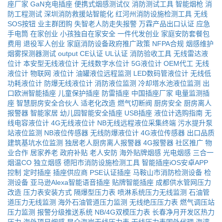
座厂家
GaN充电插座
便携式烟感测试仪
消防测试工具
智能烟枪
消
防工程测试
深圳消防救援站智能化
红河州消防设施检测工具
无线
SOS按钮
业主群团购
失智老人防走失报警
万霖产品出口认证
应急
手电筒
在家创业
小孩独自在家安全
一件代发创业
家庭安防套餐包
费用
退役军人创业
家庭消防设备政府推广政策
NFPA合规
烟感维护
烟雾探测器测试
output
CE认证
UL认证
消防验收工具
无线雷达液
位计
本安型无线液位计
无线数字水位计
5G液位计
OEM代工
无线
液位计
物联网
液位计
油罐液位远程监测
LED数码管液位计
无线低
功耗液位计
防爆无线液位计
消防液位监测
冷却塔水池液位监测
出
口欧洲智能插座
儿童保护插座
防雷插座
中国插座厂家
电量监测插
座
智慧厨房安全合伙人
适老化改造
燃气切断阀
厨房安全
厨房离人
报警器
智能家居
幼儿园智能安全插座
USB插座
液位计选购指南
无
线电容液位计
4G无线液位计
NB无线远程液位采集终端
污水提升泵
站液位监测
NB液位传感器
无线防爆液位计
4G液位传感器
出口品质
建筑基坑水位监测
独居老人厨房离人报警器
4G报警器
社区推广
物
业合作
居家养老
政府补贴
老人安防
海外贴牌烟感
光电烟感
三合一
烟温CO
独立烟感
德阳市消防设施检测工具
智能插座iOS安卓APP
控制
定时插座
插座供应商
PSE认证插座
马鞍山市消防检测设备
检
测设备
亚马逊Alexa智能语音插座
贴牌智能插座
成都供水管网压力
改造
压力表安装方式
隔爆型压力表
喷淋系统压力无线监测
石油管
道压力无线监测
海外石油管道压力监测
无线绝压压力表
燃气调压站
压力监测
报警分级推送系统
NB/4G双模压力表
长春净月开发区热力