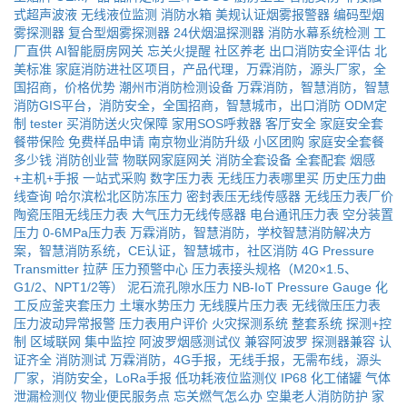
式超声波液
无线液位监测
消防水箱
美规认证烟雾报警器
编码型烟
雾探测器
复合型烟雾探测器
24伏烟温探测器
消防水幕系统检测
工
厂直供
AI智能厨房网关
忘关火提醒
社区养老
出口消防安全评估
北
美标准
家庭消防进社区项目，产品代理，万霖消防，源头厂家，全
国招商，价格优势
潮州市消防检测设备
万霖消防，智慧消防，智慧
消防GIS平台，消防安全，全国招商，智慧城市，出口消防
ODM定
制
tester
买消防送火灾保障
家用SOS呼救器
客厅安全
家庭安全套
餐带保险
免费样品申请
南京物业消防升级
小区团购
家庭安全套餐
多少钱
消防创业营
物联网家庭网关
消防全套设备
全套配套
烟感
+主机+手报
一站式采购
数字压力表
无线压力表哪里买
历史压力曲
线查询
哈尔滨松北区防冻压力
密封表压无线传感器
无线压力表厂价
陶瓷压阻无线压力表
大气压力无线传感器
电台通讯压力表
空分装置
压力
0-6MPa压力表
万霖消防，智慧消防，学校智慧消防解决方
案，智慧消防系统，CE认证，智慧城市，社区消防
4G Pressure
Transmitter
拉萨
压力预警中心
压力表接头规格（M20×1.5、
G1/2、NPT1/2等）
泥石流孔隙水压力
NB-IoT Pressure Gauge
化
工反应釜夹套压力
土壤水势压力
无线膜片压力表
无线微压压力表
压力波动异常报警
压力表用户评价
火灾探测系统
整套系统
探测+控
制
区域联网
集中监控
阿波罗烟感测试仪
兼容阿波罗
探测器兼容
认
证齐全
消防测试
万霖消防，4G手报，无线手报，无需布线，源头
厂家，消防安全，LoRa手报
低功耗液位监测仪
IP68
化工储罐
气体
泄漏检测仪
物业便民服务点
忘关燃气怎么办
空巢老人消防防护
家