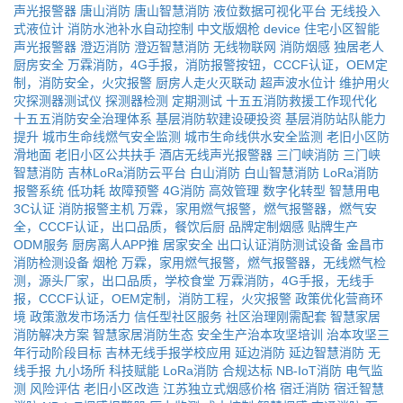
声光报警器
唐山消防
唐山智慧消防
液位数据可视化平台
无线投入
式液位计
消防水池补水自动控制
中文版烟枪
device
住宅小区智能
声光报警器
澄迈消防
澄迈智慧消防
无线物联网
消防烟感
独居老人
厨房安全
万霖消防，4G手报，消防报警按钮，CCCF认证，OEM定
制，消防安全，火灾报警
厨房人走火灭联动
超声波水位计
维护用火
灾探测器测试仪
探测器检测
定期测试
十五五消防救援工作现代化
十五五消防安全治理体系
基层消防软建设硬投资
基层消防站队能力
提升
城市生命线燃气安全监测
城市生命线供水安全监测
老旧小区防
滑地面
老旧小区公共扶手
酒店无线声光报警器
三门峡消防
三门峡
智慧消防
吉林LoRa消防云平台
白山消防
白山智慧消防
LoRa消防
报警系统
低功耗
故障预警
4G消防
高效管理
数字化转型
智慧用电
3C认证
消防报警主机
万霖，家用燃气报警，燃气报警器，燃气安
全，CCCF认证，出口品质，餐饮后厨
品牌定制烟感
贴牌生产
ODM服务
厨房离人APP推
居家安全
出口认证消防测试设备
金昌市
消防检测设备
烟枪
万霖，家用燃气报警，燃气报警器，无线燃气检
测，源头厂家，出口品质，学校食堂
万霖消防，4G手报，无线手
报，CCCF认证，OEM定制，消防工程，火灾报警
政策优化营商环
境
政策激发市场活力
信任型社区服务
社区治理刚需配套
智慧家居
消防解决方案
智慧家居消防生态
安全生产治本攻坚培训
治本攻坚三
年行动阶段目标
吉林无线手报学校应用
延边消防
延边智慧消防
无
线手报
九小场所
科技赋能
LoRa消防
合规达标
NB-IoT消防
电气监
测
风险评估
老旧小区改造
江苏独立式烟感价格
宿迁消防
宿迁智慧