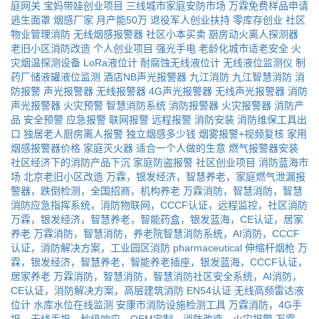
庭网关
宝妈带娃创业项目
三线城市家庭安防市场
万霖免费样品申请
逃生面罩
烟感厂家
月产能50万
退役军人创业扶持
零库存创业
社区
物业管理消防
无线烟感报警器
社区小本买卖
厨房动火离人探测器
老旧小区消防改造
个人创业项目
强光手电
老龄化城市适老安全
火
灾烟温探测设备
LoRa液位计
耐腐蚀无线液位计
无线液位监测仪
制
药厂储液罐液位监测
酒店NB声光报警器
九江消防
九江智慧消防
消
防报警
声光报警器
无线报警器
4G声光报警器
无线声光报警器
消防
声光报警器
火灾预警
智慧消防系统
消防报警器
火灾报警器
消防产
品
安全预警
应急报警
联网报警
远程报警
消防安装
消防维保工具出
口
独居老人厨房离人报警
独立烟感多少钱
烟雾报警+视频复核
家用
烟感报警器价格
家庭灭火器
适合一个人做的生意
燃气报警器安装
社区经济下的消防产品下沉
家庭防盗报警
社区创业项目
消防蓝海市
场
北京老旧小区改造
万霖，银发经济，智慧养老，家庭燃气泄漏报
警器，跌倒检测，全国招商，机构养老
万霖消防，智慧消防，智慧
消防应急指挥系统，消防物联网，CCCF认证，远程监控，社区消防
万霖，银发经济，智慧养老，智能药盒，银发蓝海，CE认证，居家
养老
万霖消防，智慧消防，养老院智慧消防系统，AI消防，CCCF
认证，消防解决方案，工业园区消防
pharmaceutical
伸缩杆烟枪
万
霖，银发经济，智慧养老，智能养老插座，银发蓝海，CCCF认证，
居家养老
万霖消防，智慧消防，智慧消防社区安全系统，AI消防，
CE认证，消防解决方案，高层建筑消防
EN54认证
无线高频雷达液
位计
水库水位在线监测
安康市消防设施检测工具
万霖消防，4G手