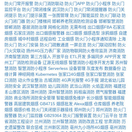
防火门常开报警
防火门消防联动
防火门APP
防火门小程序
防火门
监控平台
防火门常闭维保
武汉防火门
防火门常闭提醒器
防火门关
闭提示
防火门提示装置
一张图管理
防火门智能监控
防火门联动
防
火门闭门器
防火门楼梯间
邯郸养老院消防检测设备
邯郸智慧消防
邯郸消防
基层消防治理
网格化消防
无需布线
出口烟感FBA
石家庄
烟感
石家庄消防
出口烟感报警器
出口烟感
烟感选型
涂鸦烟感
自建
房烟感
城中村烟感
远程自检
工业烟感
防火门小程序通知清除
上海
防火门
防火门安装
防火门疏散通道
一屏总览
防火门联动控制
防火
门火灾联动
扬州4G压力表厂家
消防物联网防火卷帘监测
济南消防
济南智慧消防
第三方接入
开放平台
ETL开发
多端同步
APP开发
常
州工厂消防检测设备
辽源无线烟感
智慧消防小程序开发方案
苏州智
慧消防
智慧消防小程序
Serverless
设备管理
灰度发布
数据备份
边
缘计算
神经网络
Kubernetes
张家口4G烟感
张家口智慧消防
张家
口消防
动火作业整治
古城消防
4G声光报警
4G手报
湖北省幼儿园
消防安全
武汉智慧消防
幼儿园消防
武当山消防
火焰蓝消防
福建冠
豸山景区消防
漳州消防
漳州智慧消防
妈祖庙消防
燃气报警器
福建
消防
商业场所消防安全管理
智能烟感免维护
长沙烟感
智能烟感报
警器
高层建筑烟感
GB4715
烟感批发
Alexa烟感
仓库烟感
养老院
烟感
烟感价格
防火门关闭提示器接线
郑州防火门
郑州消防
防火门
报警器
防火门监控器
GB29364
防火门报警装置
防火门云平台
甘肃
省消防工程设计
兰州消防
兰州智慧消防
消防改造工程
甘肃消防
历
史遗留整改
联合惩戒
兰州新区消防
亳州九小场所4G烟感
亳州消防