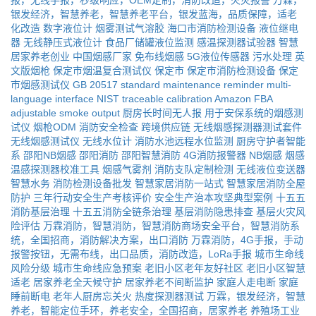
报，无线手报，秒级响应，OEM定制，消防改造，火灾报警
万霖，
银发经济，智慧养老，智慧养老平台，银发蓝海，品质保障，适老
化改造
数字液位计
烟雾测试气溶胶
海口市消防检测设备
液位继电
器
无线静压式液位计
食品厂储罐液位监测
感温探测器试验器
智慧
居家养老创业
中国烟感厂家
免布线烟感
5G液位传感器
污水处理
英
文版烟枪
保定市烟温复合测试仪
保定市
保定市消防检测设备
保定
市烟感测试仪
GB 20517 standard
maintenance reminder
multi-
language interface
NIST traceable calibration
Amazon FBA
adjustable smoke output
厨房长时间无人报
用于安保系统的烟感测
试仪
烟枪ODM
消防安全检查
跨境供应链
无线烟感探测器测试套件
无线烟感测试仪
无线水位计
消防水池远程水位监测
厨房守护者智能
系
邵阳NB烟感
邵阳消防
邵阳智慧消防
4G消防报警器
NB烟感
烟感
温感探测器校准工具
烟感气雾剂
消防支队定制检测
无线液位变送器
智慧水务
消防检测设备批发
智慧家居消防一站式
智慧家居消防全屋
防护
三年行动安全生产考核评价
安全生产治本攻坚典型案例
十五五
消防基层治理
十五五消防全链条治理
基层消防隐患排查
基层火灾风
险评估
万霖消防，智慧消防，智慧消防商场安全平台，智慧消防系
统，全国招商，消防解决方案，出口消防
万霖消防，4G手报，手动
报警按钮，无需布线，出口品质，消防改造，LoRa手报
城市生命线
风险分级
城市生命线应急预案
老旧小区老年友好社区
老旧小区智慧
适老
居家养老全天候守护
居家养老不间断监护
家庭人走电断
家庭
睡前断电
老年人厨房忘关火
热度探测器测试
万霖，银发经济，智慧
养老，智能定位手环，养老安全，全国招商，居家养老
养殖场工业