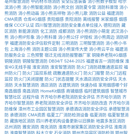
亳州智慧消防
中药材市场消防
安全应急装备
消小熊数字模型
哈尔
滨消小熊
消小熊智能消防
消小熊文创
消防夏令营
消防科普馆
消小
熊消防
消小熊动画
消小熊吉祥物
消小熊儿歌
消防公益
福建消防
CMA资质
仓库4G烟感
贵阳烟感
贵阳消防
离线报警
米家烟感
烟感
维保
CCCF认证
四川智慧消防消防安全重点单位接入
德阳消防
藏
区消防
新能源消防
化工消防
成都消防
消小熊消防小萌宠
武汉消小
熊
消小熊IP形象
消小熊科普
消小熊公仔
IP授权
消小熊周边
消防研
学
福建消防安全评估软件定制
三明消防
三明智慧消防
消小熊小书
包
上海消小熊
消防主题公园
消小熊宣传大使
消小熊云平台
福建消
防服务企业
三色预警
宿迁无线消防报警器厂家
铜陵养老院4G烟感
铜陵消防
铜陵智慧消防
DB34/T 5244-2025
福建省吉一消防维保
淮
安4G无线手报
淮安消防
淮安智慧消防
防火门消防疏散通道监控
福
州防火门
防火门监控系统
疏散通道防火门
防火门报警
防火门远程
监控
防火门关闭提醒
防火门状态提醒
天水酒店消防安全评估
天水
消防
天水智慧消防
酒店消防
古建筑消防
快速办结
家用烟感哪个好
南昌烟感
南昌消防
HomeKit烟感
商铺烟感
临时建筑烟感
智慧城市
智慧社区
远程升级
齐齐哈尔养老院消防安全评估
齐齐哈尔消防
齐
齐哈尔智慧消防
养老院消防安全评估
齐齐哈尔消防改造
齐齐哈尔消
防维保
漳州市工业园区智慧消防
承德酒店消防安全评估
承德智慧消
防
承德消防
CMA资质
临夏工厂消防检测设备
临夏消防
临夏智慧消
防
藏族地区消防
四川养老机构设备更新以旧换新
地震多发区消防
达州消防
雅安消防
南充消防
淮南市谢家集区消防安全评估
淮南消
防
淮南智慧消防
科大立安
石化消防
鄂州市华容区消防检测
鄂州智