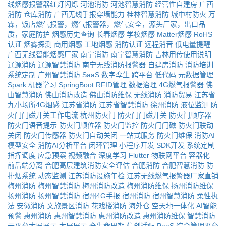
线烟感报警器红灯闪烁
河池消防
河池智慧消防
经营性自建房
广西
消防
仓库消防
广西无线手报穿墙能力
桂林智慧消防
城中村防火
万
霖，饭店燃气报警，燃气报警器，燃气安全，源头厂家，出口品
质，家庭防护
烟感历史查询
长春烟感
学校烟感
Matter烟感
RoHS
认证
烟雾探测
商用烟感
工地烟感
消防认证
远程消音
低电量提醒
广西无线智能烟感厂家
南宁消防
南宁智慧消防
吉林用传使用说明
辽源消防
辽源智慧消防
南宁无线消防报警器
自建房消防
消防培训
系统定制
广州智慧消防
SaaS
数字孪生
跨平台
低代码
元数据管理
Spark
机器学习
SpringBoot
RFID管理
数据治理
4G燃气报警器
佛
山智慧消防
佛山消防改造
佛山消防维保
无线消防
消防贸易
江苏省
九小场所4G烟感
江苏省消防
江苏省智慧消防
徐州消防
液位监测
防
火门门磁开关工作电流
杭州防火门
防火门门磁开关
防火门顺序器
防火门语音提示
防火门顺位器
防火门监控
防火门门磁
防火门联动
关闭
防火门传感器
防火门自动关闭
一站式服务
防火门维保
消防AI
模型安全
消防AI分析平台
闭环管理
小程序开发
SDK开发
系统定制
指挥调度
应急预案
视频融合
深度学习
Flutter
物联网平台
容器化
前后端分离
合肥高层建筑消防安全评估
合肥消防
合肥智慧消防
防
排烟系统
动态监测
江苏消防设施年检
江苏无线燃气报警器厂家直销
梅州消防
梅州智慧消防
梅州消防改造
梅州消防维保
扬州消防维保
扬州消防
扬州智慧消防
宿州4G手报
宿州消防
宿州智慧消防
柔性执
法
安徽消防
文旅景区消防
花戏楼消防
海外仓
空天地一体化
AI智能
预警
惠州消防
惠州智慧消防
惠州消防改造
惠州消防维保
智慧消防