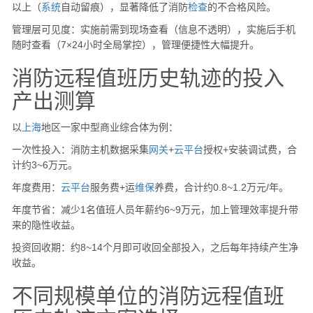
以上（
系统
自动留痕），显著降低了消防
检查
的不合格风险。
管理层可见度：实施前需到现场查看（信息不透明），实施后手机
随时查看（7×24小时全局掌控），管理便捷性大幅提升。
消防远程值班历史轨迹的投入
产出测算
以
上海
地区一家中型商业综合体为例：
一次性投入：消防主机数据采集
网关
+
云
平台
授权+安装调试费，合
计约3~6万元。
年度费用：
云
平台
服务费+运
维保
养费，合计约0.8~1.2万元/年。
年度节省：减少1名值班人员年薪约6~9万元，加上管理效率提升带
来的隐性收益。
投资回收期：约8~14个月即可收回全部投入，之后每年持续产生净
收益。
不同规模单位的消防远程值班