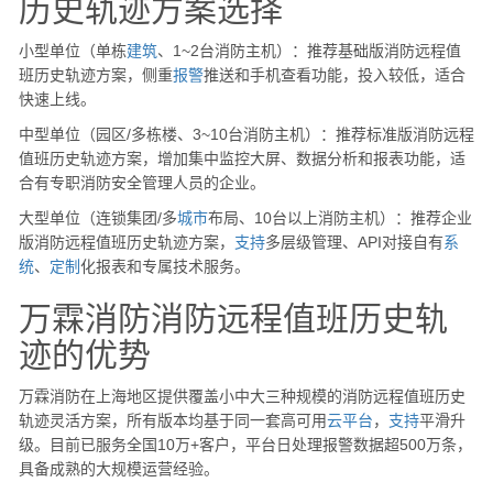
历史轨迹方案选择
小型单位（单栋
建筑
、1~2台消防主机）：推荐基础版消防远程值
班历史轨迹方案，侧重
报警
推送和手机查看功能，投入较低，适合
快速上线。
中型单位（园区/多栋楼、3~10台消防主机）：推荐标准版消防远程
值班历史轨迹方案，增加集中监控大屏、数据分析和报表功能，适
合有专职消防安全管理人员的企业。
大型单位（连锁集团/多
城市
布局、10台以上消防主机）：推荐企业
版消防远程值班历史轨迹方案，
支持
多层级管理、API对接自有
系
统
、
定制
化报表和专属技术服务。
万霖消防消防远程值班历史轨
迹的优势
万霖消防在上海地区提供覆盖小中大三种规模的消防远程值班历史
轨迹灵活方案，所有版本均基于同一套高可用
云
平台
，
支持
平滑升
级。目前已服务全国10万+客户，平台日处理报警数据超500万条，
具备成熟的大规模运营经验。