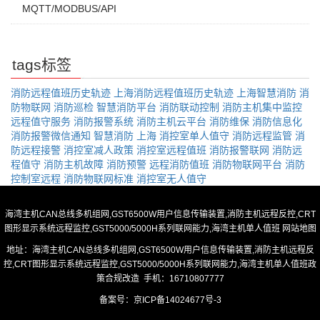
MQTT/MODBUS/API
tags标签
消防远程值班历史轨迹
上海消防远程值班历史轨迹
上海智慧消防
消
防物联网
消防巡检
智慧消防平台
消防联动控制
消防主机集中监控
远程值守服务
消防报警系统
消防主机云平台
消防维保
消防信息化
消防报警微信通知
智慧消防
上海
消控室单人值守
消防远程监管
消
防远程接警
消控室减人政策
消控室远程值班
消防报警联网
消防远
程值守
消防主机故障
消防预警
远程消防值班
消防物联网平台
消防
控制室远程
消防物联网标准
消控室无人值守
海湾主机CAN总线多机组网,GST6500W用户信息传输装置,消防主机远程反控,CRT
图形显示系统远程监控,GST5000/5000H系列联网能力,海湾主机单人值班
网站地图
地址：海湾主机CAN总线多机组网,GST6500W用户信息传输装置,消防主机远程反
控,CRT图形显示系统远程监控,GST5000/5000H系列联网能力,海湾主机单人值班政
策合规改造 手机：16710807777
备案号：
京ICP备14024677号-3