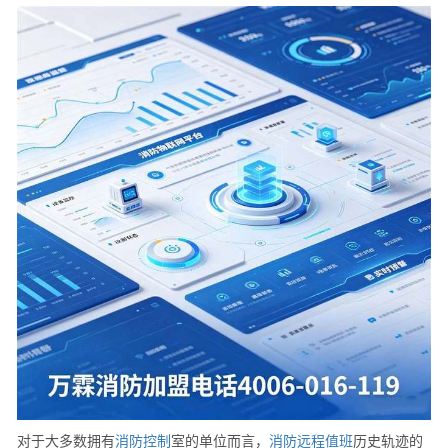
对于大多数拥有
消防
控制
室的单位而言，
消防
远程
值班
历史轨迹的