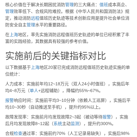
核心价值在于解决长期困扰消防
管理
的三大痛点：
值班
成本高企、
管理
效率低下、合规风险难控。根据《中华人民共和国消防法》规
定，推动消防
远程
值班历史轨迹等技术创新应用是提升社会单位消
防安全自主
管理
水平的重要路径。
在
上海
地区，率先实施消防远程值班历史轨迹的单位已经积累了丰
富的实践经验，其数据具有较强的参考价值。
实施前后的关键指标对比
以下数据基于
上海
地区20家已完成消防远程值班历史轨迹实施的单
位统计：
人力成本：实施前年均12~18万元（双人24小时值班），实施后年
均4~8万元（
单人
+远程辅助），降幅约55%~67%。
报警
响应时间：实施前平均3~10分钟（依赖人工巡屏），实施后平
均10~30秒（自动推送至手机），提升约95%以上。
故障发现率：实施前月均发现故障2~3起（被动等待
报警
），实施
后月均发现故障8~12起（
系统
主动
监测
），提升约300%。
合规
检查
通过率：实施前约70%（人工记录易缺失），实施后98%