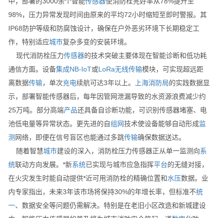
中，部署的3000余个智能
传感器
使消防栓完好率从78%提升至
98%，压力异常发现时间由原来的平均72小时缩短至即时警报。其
IP68防护等级和防腐蚀设计，确保在户外恶劣环境下长期稳定工
作，特别适应
城市
复杂多变的安装环境。
现代消防栓压力
传感器
的技术突破主要体现在智能诊断和低功耗
通信方面。设备
集成
NB-IoT
或
LoRa
无线
传输
模块，可实现超远距
离数据
传输
，单次
充电
续航可达3年以上。
上海
消防局
的实践数据显
示，部署智能传感器后，每年因管网泄漏导致的水资源浪费减少约
25万吨。部分高端
产品
还具备自诊断功能，可识别传感器堵塞、电
池低电量等异常状态。更先进的自
组网
技术使设备能够自动形成
监
测
网络，即便在信号盲区也能通过多跳
传输
确保数据送达。
随着智慧
城市
建设的深入，消防栓压力传感器正从单一监测向
系
统
联动方向发展。*新
系统
已实现与城市应急指挥
平台
的无缝对接，
在火灾发生时能自动提供*近可用消防栓的精确位置和
水压
数据。业
内专家指出，未来3年该市场将保持30%的年增长率，但标准不
统
一
、数据安全等问题仍需解决。特别是在老旧小区改造和新城建设