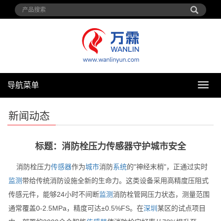
导航菜单
导
航
菜
新闻动态
单
标题：消防栓压力传感器守护城市安全
消防栓压力
传感器
作为
城市
消防
系统
的"神经末梢"，正通过实时
监测
带给传统消防设施全新的生命力。这类设备采用高精度压阻式
传感元件，能够24小时不间断
监测
消防栓管网压力状态，测量范围
通常覆盖0-2.5MPa，精度可达±0.5%FS。在
深圳
某区的试点项目